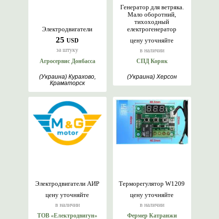
Генератор для ветряка.
Мало оборотний,
тихоходный
Электродвигатели
електрогенератор
25
цену уточняйте
USD
за штуку
в наличии
Агросервис Донбасса
СПД Коряк
(Украина) Курахово,
(Украина) Херсон
Краматорск
Электродвигатели АИР
Терморегулятор W1209
цену уточняйте
цену уточняйте
в наличии
в наличии
ТОВ «Електродвигун»
Фермер Катранжи