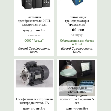
Частотные
Понижающие
преобразователи, УПП,
трансформаторы
электродвигатели
(трехфазные)
100
цену уточняйте
RUB
за штуку
в наличии
ООО "Ареал"
Оборудование для бетона
и ЖБИ
(Крым) Симферополь,
(Крым) Симферополь,
Керчь
Керчь
Светодиодные
светильники.
Светодиодные
Трехфазный асинхронный
прожектора. Гарантия 5
электродвигатель TA
лет.
цену уточняйте
цену уточняйте