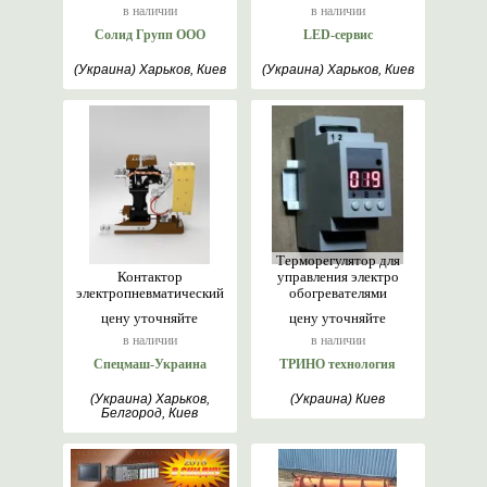
в наличии
в наличии
Солид Групп ООО
LED-сервис
(Украина) Харьков, Киев
(Украина) Харьков, Киев
Терморегулятор для
Контактор
управления электро
электропневматический
обогревателями
цену уточняйте
цену уточняйте
в наличии
в наличии
Спецмаш-Украина
ТРИНО технология
(Украина) Харьков,
(Украина) Киев
Белгород, Киев