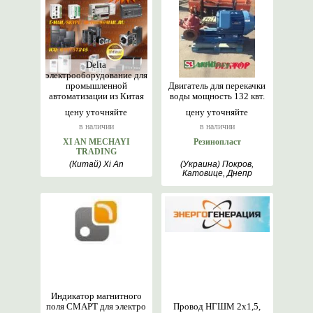
Delta
электрооборудование для
промышленной
Двигатель для перекачки
автоматизации из Китая
воды мощность 132 квт.
цену уточняйте
цену уточняйте
в наличии
в наличии
XI AN MECHAYI
Резинопласт
TRADING
(Китай) Xi An
(Украина) Покров,
Катовице, Днепр
Индикатор магнитного
поля СМАРТ для электро
Провод НГШМ 2х1,5,