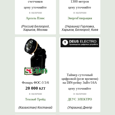
счетчиков
1300 метров
цену уточняйте
цену уточняйте
в наличии
в наличии
Арсоль Плюс
ЭнергоГенерация
(Россия) Белгород,
(Украина) Горловка,
Харьков, Москва
Харьков, Белгород, Киев
Таймер суточный
цифровой (реле времени)
Фонарь ФОС-3 5/6
на DIN-рейку 3кВт/16А
20 000
цену уточняйте
KZT
в наличии
в наличии
Техснаб Трейд
ДЕУС ЭЛЕКТРО
(Казахстан) Костанай
(Украина) Днепр