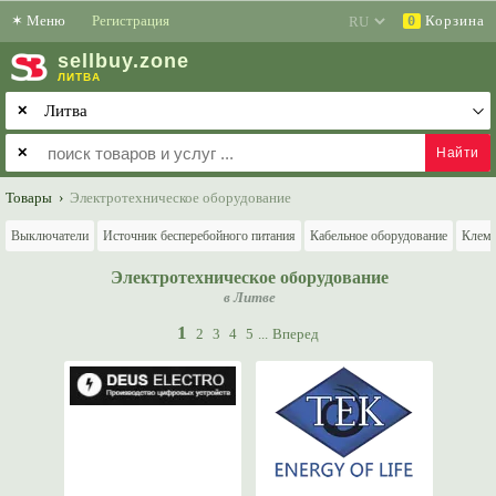
✶
Меню
Регистрация
Корзина
0
sell
buy
.zone
ЛИТВА
✕
✕
Товары
›
Электротехническое оборудование
Выключатели
Источник бесперебойного питания
Кабельное оборудование
Клем
Электротехническое оборудование
в Литве
1
2
3
4
5
...
Вперед