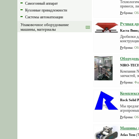
Технологиче
Самогонный аппарат
примеси, ли
Кухонные принадлежности
Рубрика
:
Об
Системы автоматизации
Ручная др
Упаковочное оборудование
машины, материалы
Каста Вино
Дробилки дл
Транспортеры и Конвейеры
конструкции
Корм, комбикорм
Рубрика
:
Об
Комбикормовое оборудование
Оборудова
Весы
NIRO-TEC
Лабораторное оборудование
Компания N
запчастей, 
Продукты и сельхозпродукция
Рубрика
:
Фа
Тара, упаковка, емкости
Комплексн
Насосное оборудование
Rock Solid 
Торговое оборудование
Мы предлaга
агропромышл
Склады, хранилища и
Рубрика
:
Об
оборудование
Машины дл
Atlas Yem
(