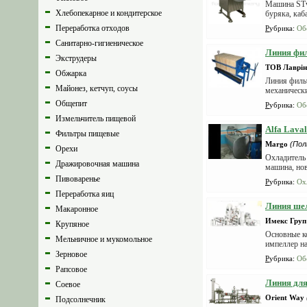
Машина STve
Хлебопекарное и кондитерское
буряка, каба
Переработка отходов
Рубрика
:
Об
Санитарно-гигиеническое
Линия фил
Экструдеры
ТОВ Лаврін
Обжарка
Линия фильт
Майонез, кетчуп, соусы
механически
Общепит
Рубрика
:
Об
Измельчитель пищевой
Alfa Lava
Фильтры пищевые
Margo
(Пол
Орехи
Охладитель 
Дражировочная машина
машина, нов
Пивоваренье
Рубрика
:
Ох
Переработка яиц
Линия ше
Макаронное
Имекс Груп
Крупяное
Основные к
Мельничное и мукомольное
импеллер на
Зерновое
Рубрика
:
Об
Рапсовое
Линия для
Соевое
Orient Way
Подсолнечник