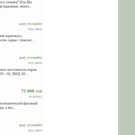
ного отжима? Или Вы
и надежные, много...
цену уточняйте
под заказ
ием кормового,
тке сырья с показат...
цену уточняйте
под заказ
невые мезгонасосы марок
 – 02, ВНЦ 20/...
75 000
USD
за штуку
автоматической фасовкой.
а, а мы...
цену уточняйте
под заказ