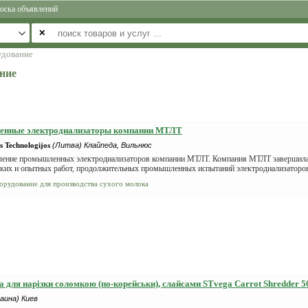
оска объявлений
✕
удование
ние
нные электродиализаторы компании МТЛТ
 Technologijos
(Литва) Клайпеда, Вильнюс
ление промышленных электродиализаторов компании МТЛТ. Компания МТЛТ завершила
ских и опытных работ, продолжительных промышленных испытаний электродиализаторов 
орудование для производства сухого молока
а для нарізки соломкою (по-корейськи), слайсами STvega Carrot Shredder 5
аина) Киев