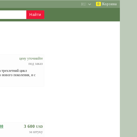
0
Корзина
цену уточняйте
под заказ
 трехлетний цикл
нового поколения, и с
00
3 600
USD
за штуку