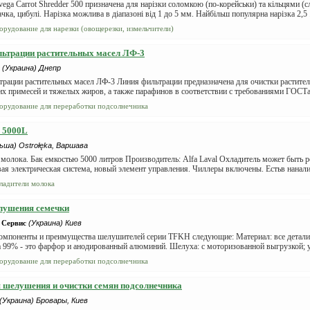
ga Carrot Shredder 500 призначена для нарізки соломкою (по-корейськи) та кільцями (с
чка, цибулі. Нарізка можлива в діапазоні від 1 до 5 мм. Найбільш популярна нарізка 2,5 .
орудование для нарезки (овощерезки, измельчители)
ьтрации растительных масел ЛФ-3
(Украина) Днепр
рации растительных масел ЛФ-3 Линия фильтрации предназначена для очистки растител
х примесей и тяжелых жиров, а также парафинов в соответствии с требованиями ГОСТа 
орудование для переработки подсолнечника
l 5000L
ьша) Ostrołęka, Варшава
молока. Бак емкостью 5000 литров Производитель: Alfa Laval Охладитель может быть р
ая электрическая система, новый элемент управления. Чиллеры включены. Естьв наналич
ладители молока
лушения семечки
 Сервис
(Украина) Киев
омпоненты и преимущества шелушителей серии TFKH следующие: Материал: все детали
 99% - это фарфор и анодированный алюминий. Шелуха: с моторизованной выгрузкой; у
орудование для переработки подсолнечника
 шелушения и очистки семян подсолнечника
(Украина) Бровары, Киев