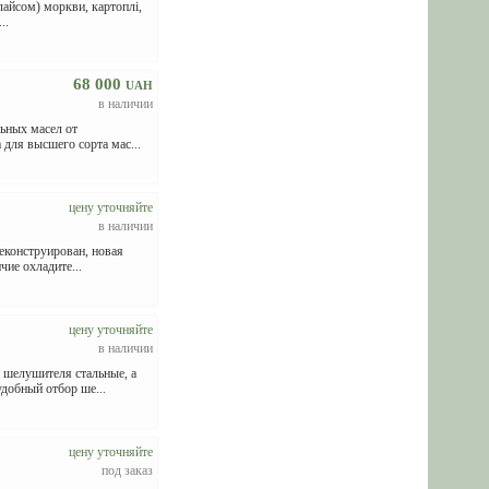
лайсом) моркви, картоплі,
..
68 000
UAH
в наличии
ьных масел от
для высшего сорта мас...
цену уточняйте
в наличии
еконструирован, новая
ие охладите...
цену уточняйте
в наличии
 шелушителя стальные, а
добный отбор ше...
цену уточняйте
под заказ