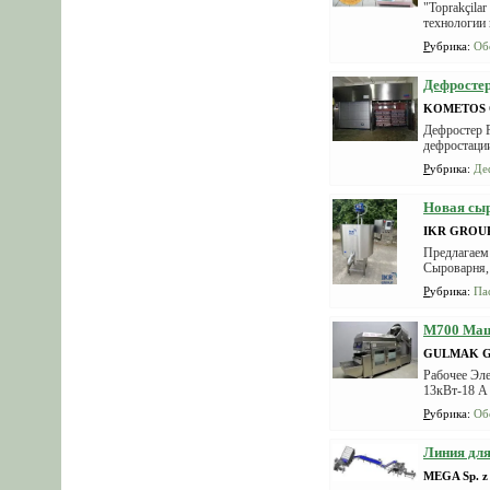
"Toprakçila
технологии 
Рубрика
:
Об
Дефросте
KOMETOS
Дефростер 
дефростации
Рубрика
:
Де
Новая сыр
IKR GROU
Предлагаем 
Сыроварня, 
Рубрика
:
Па
М700 Маш
GULMAK G
Рабочее Эле
13кВт-18 A
Рубрика
:
Об
Линия для
MEGA Sp. z 