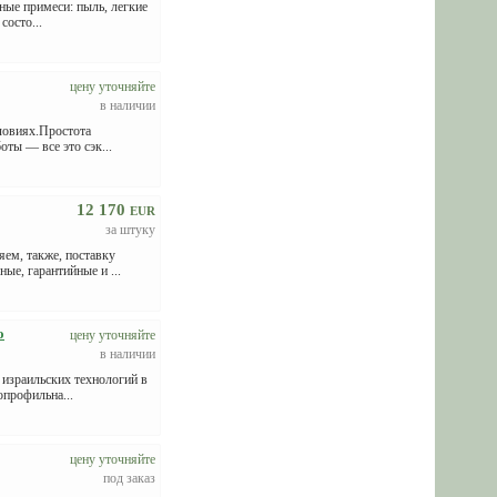
ные примеси: пыль, легкие
состо...
цену уточняйте
в наличии
ловиях.Простота
оты ― все это сэк...
12 170
EUR
за штуку
ем, также, поставку
ые, гарантийные и ...
о
цену уточняйте
в наличии
 израильских технологий в
опрофильна...
цену уточняйте
под заказ