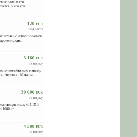
евые валы и его
ется, и его усв...
120
EUR
под заказ
менителей с использованием
дроколлоидн...
3 160
EUR
за штуку
 косточковыбивную машину
и, черешни. Максим...
30 000
EUR
за штуку
жавеющая сталь 304. 316.
1000 кг....
4 500
EUR
за штуку