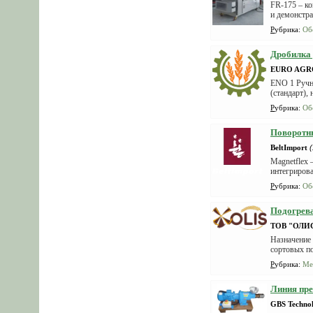
FR-175 – к
и демонстра
Рубрика
:
Об
Дробилка 
EURO AGR
ENO 1 Ручн
(стандарт),
Рубрика
:
Об
Поворотны
BeltImport
Magnetflex
интегрирова
Рубрика
:
Об
Подогрева
ТОВ "ОЛИ
Назначение 
сортовых по
Рубрика
:
Ме
Линия пр
GBS Technol