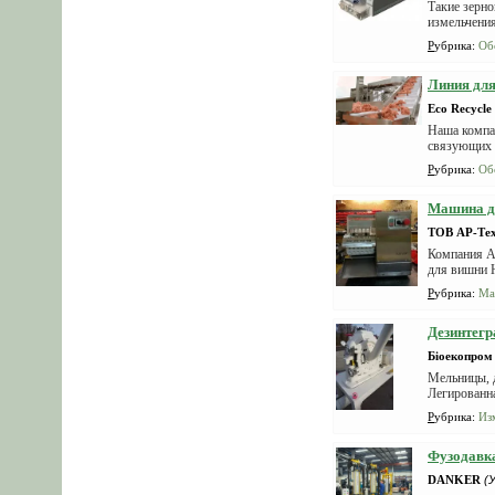
Такие зерно
измельчения
Рубрика
:
Об
Линия для
Eco Recycle
Наша компан
связующих 
Рубрика
:
Об
Машина дл
ТОВ АР-Те
Компания А
для вишни 
Рубрика
:
Ма
Дезинтегра
Біоекопром
Мельницы, д
Легированна
Рубрика
:
Из
Фузодавк
DANKER
(