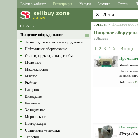
Войти в кабинет
Регистрация
Услуги
Закупка
Статьи
Д
sell
buy
.zone
✕
ЛИТВА
Товары
›
Пищевое обор
ТОВАРЫ
Пищевое оборудова
Пищевое оборудование
в Литве
Запчасти для пищевого оборудования
1
2
3
4
5
...
Вперед
Нейтральное оборудование
Овощи, фрукты, ягоды, грибы
Промышле
Молочное
Membranines
Масложировое
Новое поко
изыскатель
Мясное
окт...
Рубрика
:
Об
Рыбное
Сахарное
Виноделие
Кофейное
Холодильное
Морозильное
Пастеризация
Овочерізк
Сушильные установки
STvega
(Укр
Тепловое