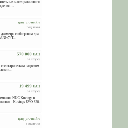
тительных масел различного
дения. ...
цену уточняйте
под заказ
диаметра с обогревом дна
s3NIv74T...
570 000
UAH
за штуку
й с электрическим нагревом
лежки...
19 499
UAH
за штуку
пания NUC Kuvings в
коления - Kuvings EVO 820.
цену уточняйте
в наличии