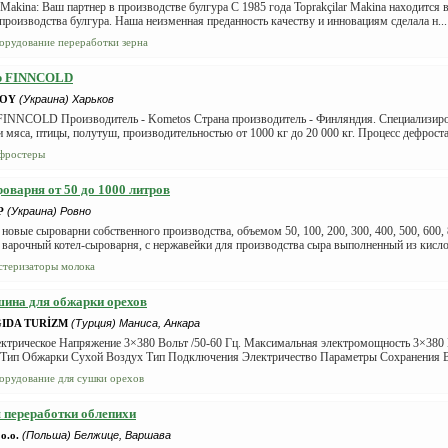
r Makina: Ваш партнер в производстве булгура С 1985 года Toprakçilar Makina находится
производства булгура. Наша неизменная преданность качеству и инновациям сделала н...
орудование переработки зерна
р FINNCOLD
 OY
(Украина) Харьков
FINNCOLD Производитель - Kometos Страна производитель - Финляндия. Специализиро
 мяса, птицы, полутуш, производительностью от 1000 кг до 20 000 кг. Процесс дефрост
фростеры
оварня от 50 до 1000 литров
P
(Украина) Ровно
новые сыроварни собственного производства, объемом 50, 100, 200, 300, 400, 500, 600, 
варочный котел-сыроварня, с нержавейки для производства сыра выполненный из кислот
стеризаторы молока
ина для обжарки орехов
IDA TURİZM
(Турция) Маниса, Анкара
ктрическое Напряжение 3×380 Вольт /50-60 Гц. Максимальная электромощность 3×380 В
 Тип Обжарки Сухой Воздух Тип Подключения Электричество Параметры Сохранения Во
орудование для сушки орехов
 переработки облепихи
o.o.
(Польша) Белжице, Варшава