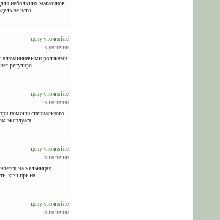
 для небольших магазинов
ель не испо...
цену уточняйте
в наличии
 с алюминиевыми роликами
ет регулиро...
цену уточняйте
в наличии
 при помощи специального
м эксплуата...
цену уточняйте
в наличии
еняется на мельницах
 кг/ч при на...
цену уточняйте
в наличии