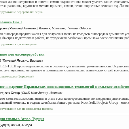
ская линия шелушения и очистки семян подсолнечника может удалять такие нежелатель
стья, раковины, крупные и мелкие примеси, камни, песок, порченные семена и т.д. Линия 
орудование переработки зерна
обилка Еno 1
делов
(Украина) Авангард, Крымск, Яловены, Телави, Одесса
я винограда предназначены для получения мезги из гроздьев винограда в домашних ус
, быстрая подготовка к работе, не трудоемкая разборка и промывка после окончания раб
орудования для виноделия
ние для мясопереработки
H
(Польша) Явожно, Варшава
IRO-TECH производитель систем и решений для пищевой промышленности. Осуществля
эксплуатационных материалов и производим силами наших технических служб все сервисн
ршемешалка (фаршемес)
ое внедрение Израильских инновационных технологий в сельское хозяйств
Projects Group
(США) New Jersey, Йокнеам
ем свои возможности, знания и опыт всем заинтересованным во внедрении уникальных
енный комплекс и водные хозяйствa Вашего региона. Rock Solid Projects Group - мног
орудование для производства творога
я хлопьев Атлас, Турция
Турция) Конья, Анкара