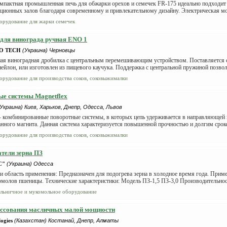
омпактная промышленная печь для обжарки орехов и семечек FR-175 идеально подходит
ционных залов благодаря современному и привлекательному дизайну. Электрическая мод
орудование для жарки семечек
для винограда ручная ENO 1
O TECH
(Украина) Черновцы
ая виноградная дробилка с центральным перемешивающим устройством. Поставляется
 нейлон, или изготовлен из пищевого каучука. Поддержка с центральной пружиной позволя
орудование для производства соков, соковыжималки
е системы Magnetflex
(Украина) Киев, Харьков, Днепр, Одесса, Львов
 – комбинированные поворотные системы, в которых цепь удерживается в направляющей
нного магнита. Данная система характеризуется повышенной прочностью и долгим сроко
орудование для производства соков, соковыжималки
тели зерна ПЗ
С"
(Украина) Одесса
и область применения: Предназначен для подогрева зерна в холодное время года. Прим
молов пшеницы. Технические характеристики: Модель ПЗ-1,5 ПЗ-3,0 Производительность,
льничное и мукомольное оборудование
ессования масличных малой мощности
ogies
(Казахстан) Костанай, Днепр, Алматы