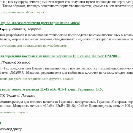
вые ; как кукуруза, ячмень; смягчая паром его получают путем прохождения через валц
. Таким образом, площадь поверхности зерна увеличивается, крахмал в нем желатинизиру
орудование переработки зерна
 пр-ва мясозаменителя (вегетарианское мясо)
 Equip
(Германия) Херцлаке
ия разработала и запатентовала технологию производства высококачественных мясоза
белков, жиров и пищевых волокон, объединённых в единую структуру с применением ги
орудование для производства полуфабрикатов
я удаления косточек из вишни, черешни 100 кг/час Harver DM200-C
х
(Украина) Ужгород
Р-Тех предоставляет Вашему вниманию нашу новую разработку - модифицированную
Harver DM200-C. Машина предназначена для выбивания косточек из свежих плодов вишн
шина для удаления сердцевины из фруктов, овощей
торы тонкого помола 11-45 кВт. 0,1-1 т.час. Германия. Б.У.
 ГК
(Украина) Полтава
езинтеграторы для мелкого помола из Германии, подержанные. Гарантия Материал: нер
я сталь. Мощность мельниц «15кВт, 22кВт, 30кВт, 45кВт» Производительность от 100 до 
мельчитель пищевой
а
Украина) Днепр