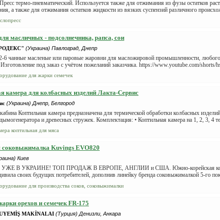
Пресс термо-пневматический. Используется также для отжимания из фузы остатков рас
ия, а также для отжимания остатков жидкости из вязких суспензий различного происхож
слопресс
ля масличных - подсолнечника, рапса, сои
ПРОДЕКС"
(Украина) Павлоград, Днепр
2-6 чанные масленые или паровые жаровни для масложировой промышленности, любого 
 Изготовление под заказ с учётом пожеланий заказчика. https://www.youtube.com/shorts/h
орудование для жарки семечек
я камера для колбасных изделий Лакта-Сервис
ис
(Украина) Днепр, Белгород
кабина Коптильная камера предназначена для термической обработки колбасных издели
ымогенератора и древесных стружек. Комплектация: • Коптильная камера на 1, 2, 3, 4 те
мера коптильная для мяса
 соковыжималка Kuvings EVO820
раина) Киев
ЖЕ В УКРАИНЕ! ТОП ПРОДАЖ В ЕВРОПЕ, АНГЛИИ и США. Южно-корейская ком
дивила своих будущих потребителей, дополнив линейку бренда соковыжималкой 5-го по
орудование для производства соков, соковыжималки
жарки орехов и семечек FR-175
UYEMİŞ MAKİNALAI
(Турция) Денизли, Анкара