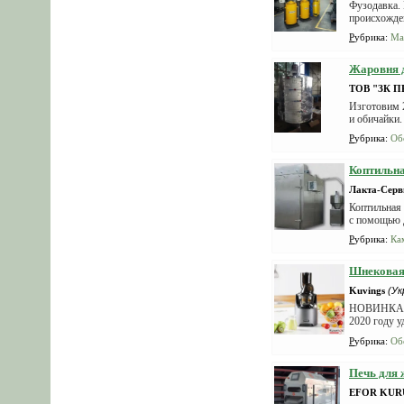
Фузодавка. 
происхожден
Рубрика
:
Ма
Жаровня д
ТОВ "ЗК 
Изготовим 
и обичайки.
Рубрика
:
Об
Коптильна
Лакта-Серв
Коптильная 
с помощью д
Рубрика
:
Ка
Шнековая
Kuvings
(Ук
НОВИНКА У
2020 году у
И что...
Рубрика
:
Об
Печь для 
EFOR KUR