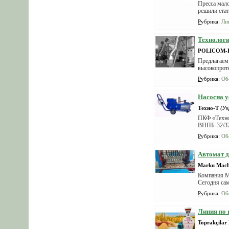
Пресса мал
решили стат
Рубрика
:
Ли
Технологи
POLICOM-
Предлагаем 
высокопроте
Рубрика
:
Об
Насосна у
Техно-Т
(Ук
ПКФ «Техно-
ВНПБ-32/32
Рубрика
:
Об
Автомат д
Marku Mach
Компания Ma
Сегодня сам
Рубрика
:
Об
Линия по 
Toprakçilar