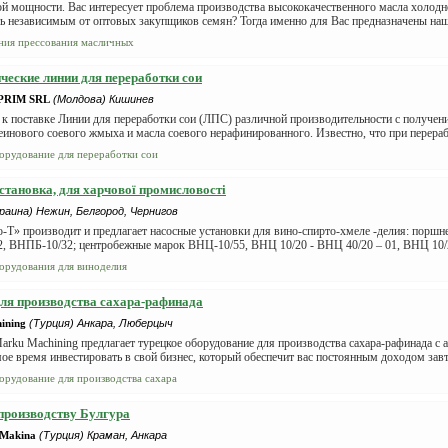
ой мощности. Вас интересует проблема производства высококачественного масла холод
ь независимым от оптовых закупщиков семян? Тогда именно для Вас предназначены наш
ния прессования масличных
ческие линии для переработки сои
PRIM SRL
(Молдова) Кишинев
к поставке Линии для переработки сои (ЛПС) различной производительности с получен
инового соевого жмыха и масла соевого нерафинированного. Известно, что при перерабо
орудование для переработки сои
становка, для харчової промисловості
раина) Нежин, Белгород, Чернигов
Т» производит и предлагает насосные установки для вино-спирто-хмеле -делия: порш
, ВНПБ-10/32; центробежные марок ВНЦ-10/55, ВНЦ 10/20 - ВНЦ 40/20 – 01, ВНЦ 10/20
орудования для виноделия
ля производства сахара-рафинада
ining
(Турция) Анкара, Люберцыч
rku Machining предлагает турецкое оборудование для производства сахара-рафинада с 
ое время инвестировать в свой бизнес, который обеспечит вас постоянным доходом завтр
орудование для производства сахара
производству Булгура
 Makina
(Турция) Краман, Анкара