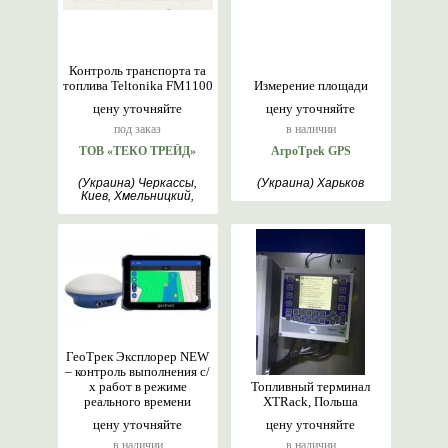
Контроль транспорта та
топлива Teltonika FM1100
Измерение площади
цену уточняйте
цену уточняйте
под заказ
в наличии
ТОВ «ТЕКО ТРЕЙД»
AгрoTреk GPS
(Украина) Черкассы,
(Украина) Харьков
Киев, Хмельницкий,
Львов, Харьков, Винница
ГеоТрек Эксплорер NEW
– контроль выполнения с/
х работ в режиме
Топливный терминал
реального времени
XTRack, Польша
цену уточняйте
цену уточняйте
в наличии
в наличии