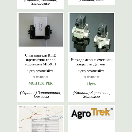
Запорожье
Считыватель RFID
идентификаторов
Расходомеры и счетчики
водителей MR-91T
жидкости Дарконт
цену уточняйте
цену уточняйте
в наличии
в наличии
МОНТЕЛ-РЕК
Прок
(Украина) Золотоноша,
(Украина) Коростень,
Черкассы
Житомир