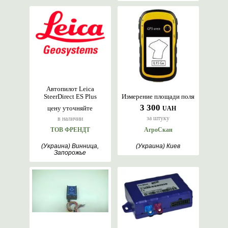
Автопилот Leica
SteerDirect ES Plus
Измерение площади поля
3 300
цену уточняйте
UAH
за штуку
в наличии
ТОВ ФРЕНДТ
АгроСкан
(Украина) Винница,
(Украина) Киев
Запорожье