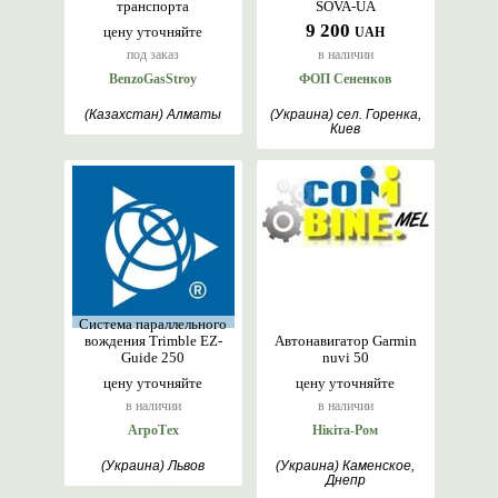
транспорта
SOVA-UA
9 200
цену уточняйте
UAH
под заказ
в наличии
BenzoGasStroy
ФОП Сененков
(Казахстан) Алматы
(Украина) сел. Горенка,
Киев
Система параллельного
вождения Trimble EZ-
Автонавигатор Garmin
Guide 250
nuvi 50
цену уточняйте
цену уточняйте
в наличии
в наличии
АгроТех
Нікіта-Ром
(Украина) Львов
(Украина) Каменское,
Днепр