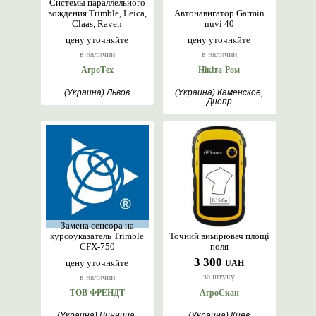
Системы параллельного
вождения Trimble, Leica,
Автонавигатор Garmin
Claas, Raven
nuvi 40
цену уточняйте
цену уточняйте
в наличии
в наличии
АгроТех
Нікіта-Ром
(Украина) Львов
(Украина) Каменское,
Днепр
Замена сенсора на
курсоуказатель Trimble
Точний вимірювач площі
CFX-750
поля
3 300
цену уточняйте
UAH
за штуку
в наличии
ТОВ ФРЕНДТ
АгроСкан
(Украина) Винница,
(Украина) Киев