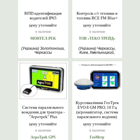
RFID идентификация
Контроль с/г техники и
водителей IP65
топлива BCE FM Blue+
цену уточняйте
цену уточняйте
в наличии
в наличии
МОНТЕЛ-РЕК
ТОВ «ТЕКО ТРЕЙД»
(Украина) Золотоноша,
(Украина) Черкассы,
Черкассы
Киев, Хмельницкий,
Львов, Харьков, Винница
Курсовказівник ГеоТрек
Система параллельного
EVO 8 GM PRO, 10 Гц
вождения для трактора -
(агронавігатор, система
"Aгрoтрek" Plus
паралельного водіння)
цену уточняйте
цену уточняйте
в наличии
в наличии
AгрoTреk GPS
ГеоМетр